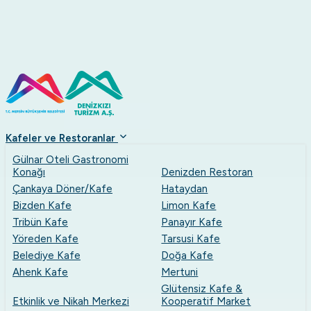
...
+90 (324) 237 49 53
denizkizias
Kafeler ve Restoranlar
Gülnar Oteli Gastronomi
Konağı
Denizden Restoran
Çankaya Döner/Kafe
Hataydan
Bizden Kafe
Limon Kafe
Tribün Kafe
Panayır Kafe
Yöreden Kafe
Tarsusi Kafe
Belediye Kafe
Doğa Kafe
Ahenk Kafe
Mertuni
Glütensiz Kafe &
Etkinlik ve Nikah Merkezi
Kooperatif Market