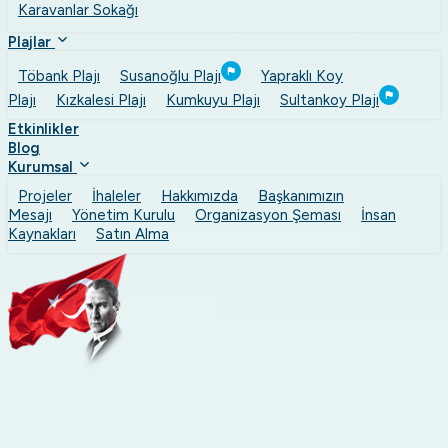
Karavanlar Sokağı
Plajlar
Töbank Plajı
Susanoğlu Plajı
Yapraklı Koy
Plajı
Kızkalesi Plajı
Kumkuyu Plajı
Sultankoy Plajı
Etkinlikler
Blog
Kurumsal
Projeler
İhaleler
Hakkımızda
Başkanımızın
Mesajı
Yönetim Kurulu
Organizasyon Şeması
İnsan
Kaynakları
Satın Alma
Kafeler ve Restoranlar