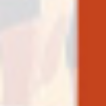
Mart
,
2026
Bir Lokmada Bir Asrı Tatmak…