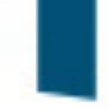
25 Mart Waffle Günü'ne Özel Lezzet Şöleni
Tatlıya Bahanemiz Hazır: Waffle Günü Özel Kampanyası!