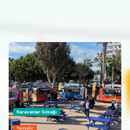
Etkinlik ve Nikah Merkezi
Mini Denizkızı
Karavanlar Sokağı
Yenişehir