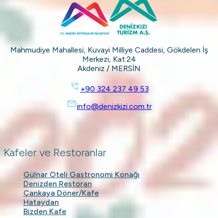
Mahmudiye Mahallesi, Kuvayi Milliye Caddesi, Gökdelen İş
Merkezi, Kat:24
Akdeniz / MERSİN
+90 324 237 49 53
info@denizkizi.com.tr
Kafeler ve Restoranlar
Gülnar Oteli Gastronomi Konağı
Denizden Restoran
Çankaya Döner/Kafe
Hataydan
Bizden Kafe