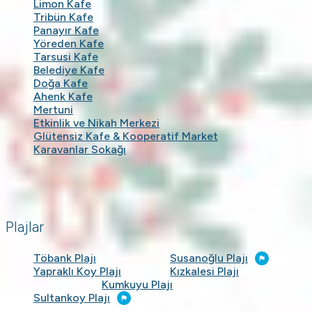
Limon Kafe
Tribün Kafe
Panayır Kafe
Yöreden Kafe
Tarsusi Kafe
Belediye Kafe
Doğa Kafe
Ahenk Kafe
Mertuni
Etkinlik ve Nikah Merkezi
Glütensiz Kafe & Kooperatif Market
Karavanlar Sokağı
Plajlar
Töbank Plajı
Susanoğlu Plajı
Yapraklı Koy Plajı
Kızkalesi Plajı
Kumkuyu Plajı
Sultankoy Plajı