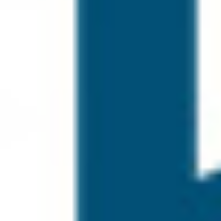
Tatlı Bir Paylaşım Zamanı: Yaş Pastalarda Büyük Fırsat!
9 Mayıs Dünya Çölyak Günü’ne Özel Pasta Kampanyası
Glütensiz Seçeneklerle Güvenle Lezzet!
Glütensiz Burgerlerde 1 Alana 1 Bedava Fırsatı