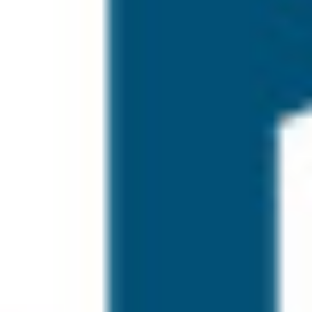
Glütensiz Kafe & Market’te Tüm Ürünlerde %10 İndirim
lezzetli Bir Sebep Daha Var: 9 Mayıs Dünya Çölyak
Günü'ne Özel İndirim!