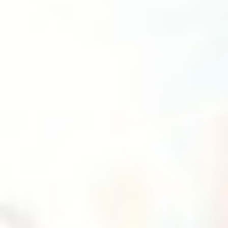
Çankaya Kafe'de
Selam Dünyalı Ben Uzay Döner
Etkinlikler
Denizkızı’nda Neler Oluyor
Tüm etkinlikler