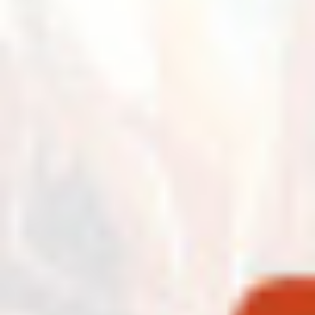
Geçmiş etkinlik
12 Aralık - 4 Ocak
Yılbaşı Pazarı
Devamını oku
→
Geçmiş etkinlik
Öğretmenler Günü
24 Kasım’da Öğretmenlerimizi Gülnar Oteli
Gastronomi Mutfağı’nda Bekliyoruz
Devamını oku
→
Geçmiş etkinlik