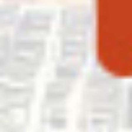
Temmuz
,
2025
Gün Batımı Saatinde Rezervasyon Yaptırmanız İçin 5
Neden