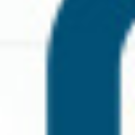
1 Alana 1 Bedava Kampanyası
İlki Senden, Takviyesi Mertuni'den!