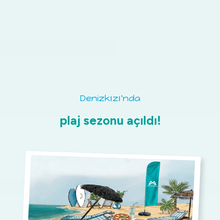
Plajlar
Etkinlikler
Blog
Kurumsal
Mavi Bayrak
Mersin Büyükşehir Belediyesi
Bize Ulaşın
Türkçe
English
Denizkızı'nda
plaj sezonu açıldı!