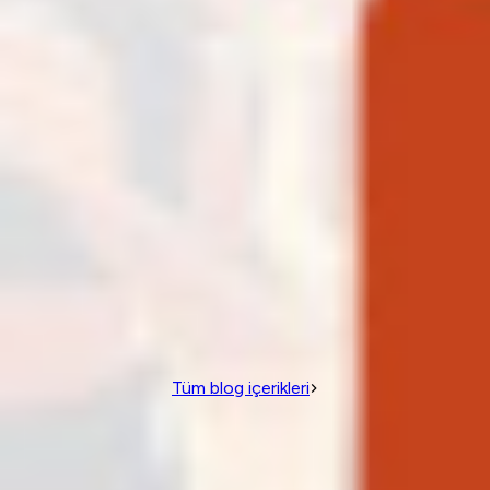
16.11.2025
Panayır Kafe Sabah Partisi
Devamını oku
→
Denizkızı Blog
Keşfet, Öğren, İlham Al
Tüm blog içerikleri