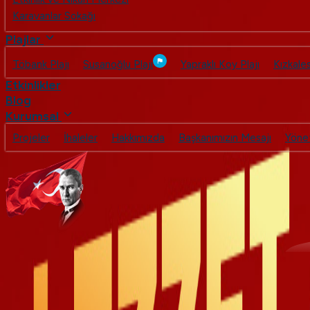
Karavanlar Sokağı
Plajlar
Töbank Plajı
Susanoğlu Plajı
Yapraklı Koy Plajı
Kızkales
Etkinlikler
Blog
Kurumsal
Projeler
İhaleler
Hakkımızda
Başkanımızın Mesajı
Yöne
Kafeler ve Restoranlar
Plajlar
Etkinlikler