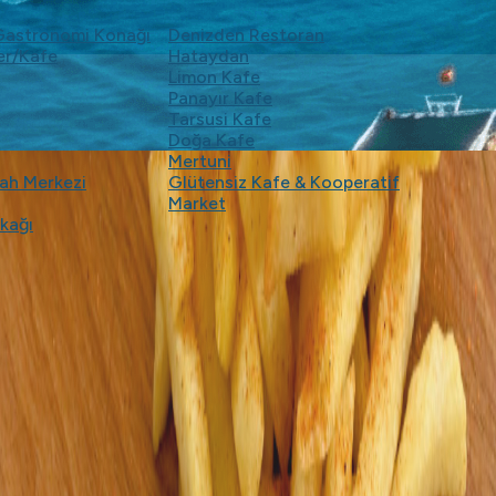
 Gastronomi Konağı
Denizden Restoran
er/Kafe
Hataydan
Limon Kafe
Panayır Kafe
Tarsusi Kafe
Doğa Kafe
Mertuni
kah Merkezi
Glütensiz Kafe & Kooperatif
Market
kağı