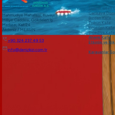
Gülnar Oteli
Çankaya Dön
Mahmudiye Mahallesi, Kuvayi
Bizden Kafe
Milliye Caddesi, Gökdelen İş
Tribün Kafe
Merkezi, Kat:24
Yöreden Kafe
Akdeniz / MERSİN
Belediye Kafe
Ahenk Kafe
+90 324 237 49 53
Etkinlik ve Ni
info@denizkizi.com.tr
Karavanlar So