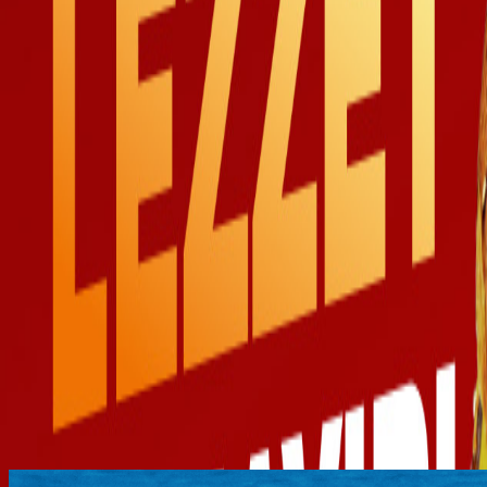
Blog
Kurumsal
Mavi Bayrak
Mersin Büyükşehir Belediyesi
Bize Ulaşın
Türkçe
English
Kampanya
Anasayfa
Kampanyalar
Lezzet Panayırı Başlasın
/
/
Lezzet Panayırı Başlasın
2 special burger + 1 patates kızartması 300 TL
Kampanyamız Panayır Kafe'de geçerlidir.