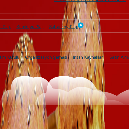
i Plajı
Kumkuyu Plajı
Sultankoy Plajı
tim Kurulu
Organizasyon Şeması
İnsan Kaynakları
Satın Alm