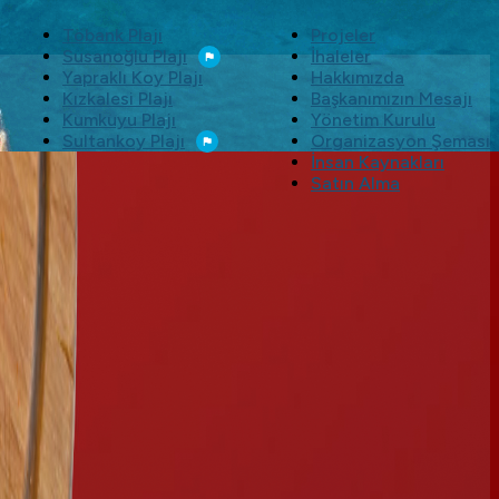
Töbank Plajı
Projeler
Susanoğlu Plajı
İhaleler
Yapraklı Koy Plajı
Hakkımızda
Kızkalesi Plajı
Başkanımızın Mesajı
Kumkuyu Plajı
Yönetim Kurulu
Sultankoy Plajı
Organizasyon Şeması
İnsan Kaynakları
Satın Alma