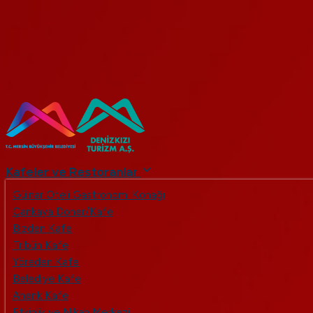
...
+90 (324) 237 49 53
Mavi Bayrak
Mersin Büyükşehir Belediyesi
Bize Ulaşın
Türkçe
English
denizkizias
Kafeler ve Restoranlar
Gülnar Oteli Gastronomi Konağı
Çankaya Döner/Kafe
Bizden Kafe
Tribün Kafe
Yöreden Kafe
Belediye Kafe
Ahenk Kafe
Etkinlik ve Nikah Merkezi