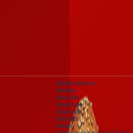
Denizden Restoran
Hataydan
Limon Kafe
Panayır Kafe
Tarsusi Kafe
Doğa Kafe
Mertuni
Glütensiz Kafe & Kooperatif Market