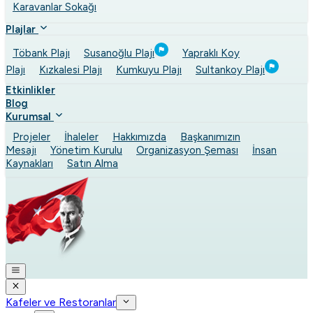
Karavanlar Sokağı
Plajlar
Töbank Plajı
Susanoğlu Plajı
Yapraklı Koy
Plajı
Kızkalesi Plajı
Kumkuyu Plajı
Sultankoy Plajı
Etkinlikler
Blog
Kurumsal
Projeler
İhaleler
Hakkımızda
Başkanımızın
Mesajı
Yönetim Kurulu
Organizasyon Şeması
İnsan
Kaynakları
Satın Alma
Kafeler ve Restoranlar