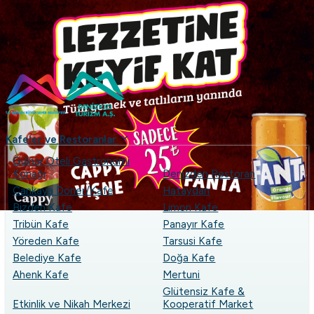
...
+90 (324) 237 49 53
denizkizias
Kafeler ve Restoranlar
Gülnar Oteli Gastronomi
Konağı
Denizden Restoran
Çankaya Döner/Kafe
Hataydan
Bizden Kafe
Limon Kafe
Tribün Kafe
Panayır Kafe
Yöreden Kafe
Tarsusi Kafe
Belediye Kafe
Doğa Kafe
Ahenk Kafe
Mertuni
Glütensiz Kafe &
Etkinlik ve Nikah Merkezi
Kooperatif Market